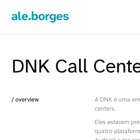
DNK Call Cente
/ overview
A DNK é uma emp
centers.
Eles estavam p
quatro platafor