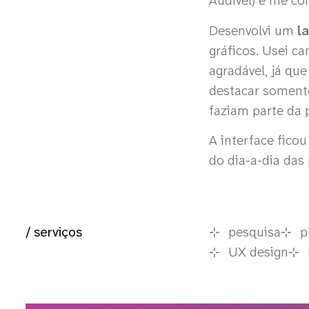
Audível) e me co
Desenvolvi um
l
gráficos. Usei c
agradável, já que
destacar somente
faziam parte da 
A interface fico
do dia-a-dia das
/ serviços
pesquisa
p
UX design