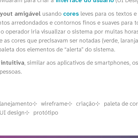
nvidaram para criar a
interface do usuário
(UI Desig
ayout amigável
usando
cores
leves para os textos 
antos arredondados e contornos finos e suaves para t
 o operador iria visualizar o sistema por muitas hora
 as cores que precisavam ser notadas (verde, laranja
paleta dos elementos de “alerta” do sistema.
u
intuitiva
, similar aos aplicativos de smartphones, o
 pessoas.
lanejamento
wireframe
criação
paleta de co
UI design
protótipo