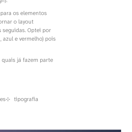
n).
e para os elementos
ornar o layout
s seguidas. Optei por
, azul e vermelho) pois
s quais já fazem parte
res
tipografia