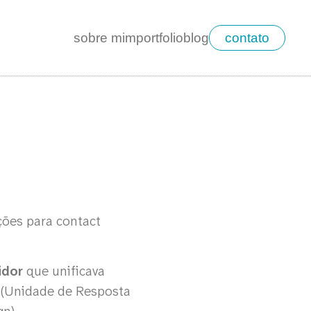
sobre mim
portfolio
blog
contato
ões para contact
idor
que unificava
 (Unidade de Resposta